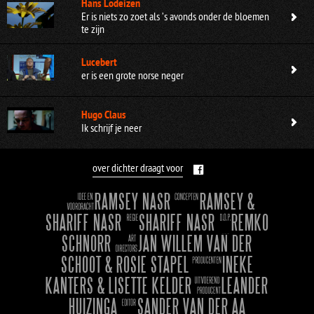
Hans Lodeizen
Er is niets zo zoet als ’s avonds onder de bloemen
te zijn
Lucebert
er is een grote norse neger
Hugo Claus
Ik schrijf je neer
over dichter draagt voor
RAMSEY NASR
RAMSEY &
SHARIFF NASR
SHARIFF NASR
REMKO
SCHNORR
JAN WILLEM VAN DER
SCHOOT & ROSIE STAPEL
INEKE
KANTERS & LISETTE KELDER
LEANDER
HUIZINGA
SANDER VAN DER AA