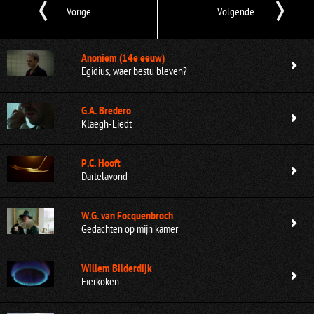
Vorige
Volgende
Anoniem (14e eeuw)
Egidius, waer bestu bleven?
G.A. Bredero
Klaegh-Liedt
P.C. Hooft
Dartelavond
W.G. van Focquenbroch
Gedachten op mijn kamer
Willem Bilderdijk
Eierkoken