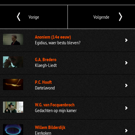
Vorige
Volgende
Anoniem (14e eeuw)
Egidius, waer bestu bleven?
G.A. Bredero
Klaegh-Liedt
P.C. Hooft
Dartelavond
W.G. van Focquenbroch
Gedachten op mijn kamer
Willem Bilderdijk
Eierkoken