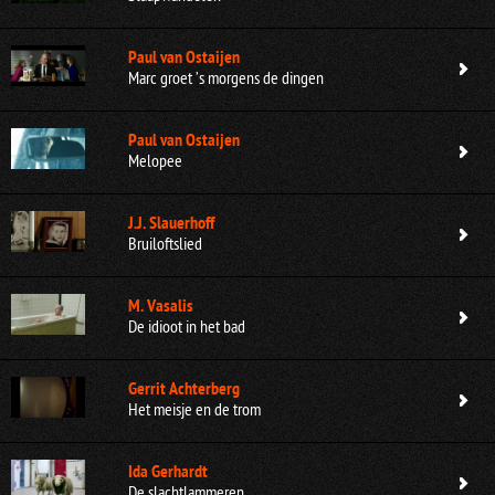
Paul van Ostaijen
Marc groet ’s morgens de dingen
Paul van Ostaijen
Melopee
J.J. Slauerhoff
Bruiloftslied
M. Vasalis
De idioot in het bad
Gerrit Achterberg
Het meisje en de trom
Ida Gerhardt
De slachtlammeren