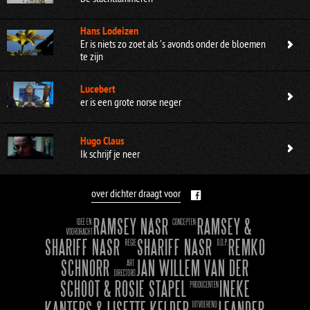
Hans Lodeizen
Er is niets zo zoet als ’s avonds onder de bloemen
te zijn
Lucebert
er is een grote norse neger
Hugo Claus
Ik schrijf je neer
over dichter draagt voor
RAMSEY NASR
RAMSEY &
SHARIFF NASR
SHARIFF NASR
REMKO
SCHNORR
JAN WILLEM VAN DER
SCHOOT & ROSIE STAPEL
INEKE