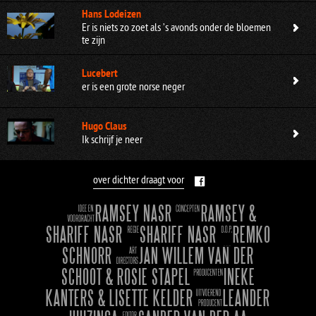
Hans Lodeizen
Er is niets zo zoet als ’s avonds onder de bloemen
te zijn
Lucebert
er is een grote norse neger
Hugo Claus
Ik schrijf je neer
over dichter draagt voor
RAMSEY NASR
RAMSEY &
SHARIFF NASR
SHARIFF NASR
REMKO
SCHNORR
JAN WILLEM VAN DER
SCHOOT & ROSIE STAPEL
INEKE
KANTERS & LISETTE KELDER
LEANDER